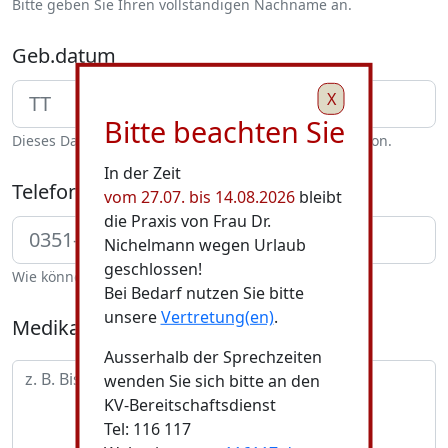
Bitte geben Sie Ihren vollständigen Nachname an.
Geb.datum
X
Bitte beachten Sie
Dieses Datum ist Bestandteil der Patientenidentifikation.
In der Zeit
Telefon
vom 27.07. bis 14.08.2026
bleibt
die Praxis von Frau Dr.
Nichelmann wegen Urlaub
geschlossen!
Wie können wir Sie bei Rückfragen erreichen?
Bei Bedarf nutzen Sie bitte
unsere
Vertretung(en)
.
Medikament(e)
Ausserhalb der Sprechzeiten
wenden Sie sich bitte an den
KV-Bereitschaftsdienst
Tel: 116 117